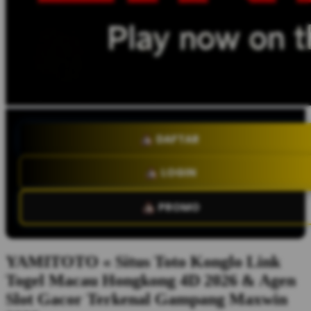
DAFTAR
LOGIN
PROMO
YAMITOTO « Situs Toto Konglo Link
Togel Macau Hongkong 4D 2026 & Agen
Slot Gacor Terkenal Gampang Maxwin