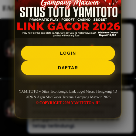
FAQ YAMITOTO
YAMITOTO merupakan platform
hiburan digital yang menghadirkan
berbagai pilihan permainan seperti
togel 4D dan slot populer dengan
LOGIN
akses yang mudah serta tampilan
yang ramah pengguna.
DAFTAR
Apakah YAMITOTO aman digunakan?
Q
YAMITOTO « Situs Toto Konglo Link Togel Macau Hongkong 4D
Ya, YAMITOTO dilengkapi sistem
2026 & Agen Slot Gacor Terkenal Gampang Maxwin 2026
© COPYRIGHT 2026 YAMITOTO x JH.
keamanan berlapis dan teknologi
enkripsi untuk menjaga data
pengguna serta aktivitas transaksi
tetap terlindungi.