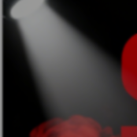
yang cukup ramai dibahas karena menyediakan akses ke berbagai
ribet, baik lewat HP maupun desktop.
pasaran seperti Macau dan Hongkong 4D dalam satu platform.
Dengan sistem yang dibuat simpel, pengguna biasanya bisa login
dengan cepat dan langsung menikmati permainan tanpa proses yang
ribet, baik lewat HP maupun desktop.