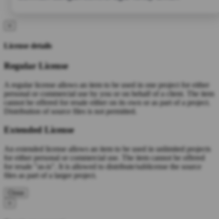
×
License details
Regular License
A regular license allows an item to be used in one project for either
personal or commercial use by you or on behalf of a client. The item
cannot be offered for resale either on its own or as part of a project.
Distribution of source files is not permitted.
Extended License
An extended license allows an item to be used in unlimited projects
for either personal or commercial use. The item cannot be offered
for resale "as-is". It is allowed to distribute/sublicense the source
files as part of a larger project.
Close
×