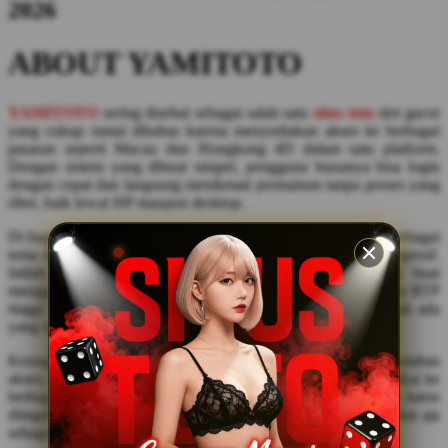
2026
ABOUT YAMITOTO
YAMITOTO
sering disebut sebagai salah satu
situs toto
slot gacor
yang cukup ramai dibahas karena menyediakan akses ke berbagai
pasaran seperti Macau dan Hongkong 4D dalam satu platform.
Dengan sistem yang dibuat simpel, pengguna biasanya bisa login
dengan cepat dan langsung menikmati permainan tanpa proses yang
ribet, baik lewat HP maupun desktop.
Di bagian
toto slot
, pilihannya juga cukup lengkap dengan berbagai
tema dan fitur seperti free spin, multiplier, sampai jackpot progresif.
Istilah slot gacor dan gampang maxwin sering dipakai buat
menggambarkan game yang lagi populer atau dianggap punya RTP
tinggi secara teori. Tapi tetap ya, hasilnya random, jadi nggak ada
yang bisa jamin pasti menang.
Keunggulan yang sering ditonjolkan biasanya ada di kemudahan
akses, banyaknya pilihan game, dan satu akun yang bisa dipakai ke
berbagai jenis permainan. Walaupun kelihatan menarik, tetap harus
diingat kalau ini punya risiko, jadi lebih aman dimainkan santai aja
sebagai hiburan, jangan sampai kebablasan.