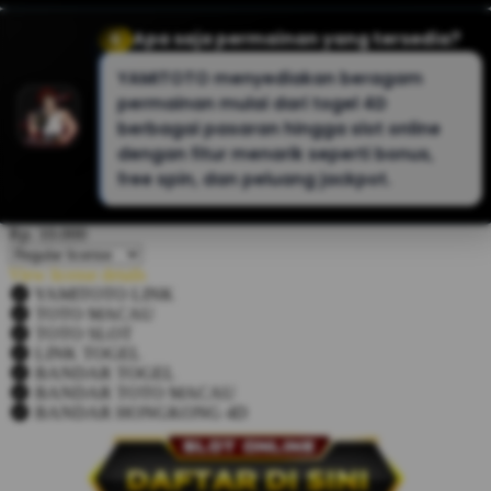
Apa saja permainan yang tersedia?
Q
YAMITOTO menyediakan beragam
permainan mulai dari togel 4D
berbagai pasaran hingga slot online
dengan fitur menarik seperti bonus,
free spin, dan peluang jackpot.
Rp.
10.000
View license details
YAMITOTO LINK
TOTO MACAU
TOTO SLOT
LINK TOGEL
BANDAR TOGEL
BANDAR TOTO MACAU
BANDAR HONGKONG 4D