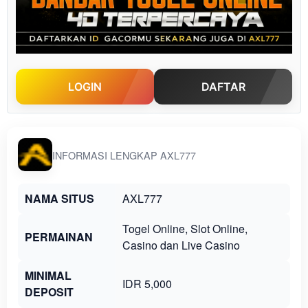
LOGIN
DAFTAR
INFORMASI LENGKAP AXL777
NAMA SITUS
AXL777
Togel Online, Slot Online,
PERMAINAN
Casino dan Live Casino
MINIMAL
IDR 5,000
DEPOSIT