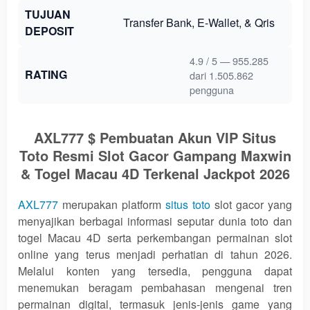
TUJUAN
Transfer Bank, E-Wallet, & Qris
DEPOSIT
4.9 / 5 — 955.285
RATING
dari 1.505.862
Rating: 4.9 dari 5
★★★★★
★★★★★
pengguna
AXL777 $ Pembuatan Akun VIP Situs
Toto Resmi Slot Gacor Gampang Maxwin
& Togel Macau 4D Terkenal Jackpot 2026
AXL777
merupakan platform
situs toto
slot gacor yang
menyajikan berbagai informasi seputar dunia toto dan
togel Macau 4D serta perkembangan permainan slot
online yang terus menjadi perhatian di tahun 2026.
Melalui konten yang tersedia, pengguna dapat
menemukan beragam pembahasan mengenai tren
permainan digital, termasuk jenis-jenis game yang