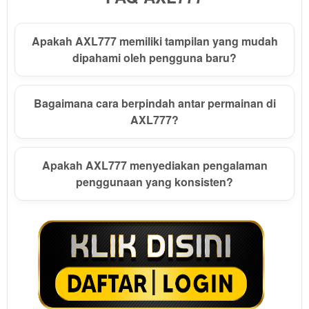
Apakah AXL777 memiliki tampilan yang mudah
dipahami oleh pengguna baru?
Bagaimana cara berpindah antar permainan di
AXL777?
Apakah AXL777 menyediakan pengalaman
penggunaan yang konsisten?