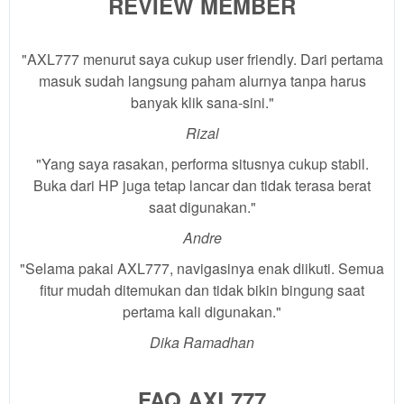
REVIEW MEMBER
product
which
end
"AXL777 menurut saya cukup user friendly. Dari pertama
users
masuk sudah langsung paham alurnya tanpa harus
are not
banyak klik sana-sini."
charged
for. The
Rizal
total
price
"Yang saya rasakan, performa situsnya cukup stabil.
includes
Buka dari HP juga tetap lancar dan tidak terasa berat
the item
saat digunakan."
price
and a
Andre
buyer
"Selama pakai AXL777, navigasinya enak diikuti. Semua
fee.
fitur mudah ditemukan dan tidak bikin bingung saat
pertama kali digunakan."
View
license
Dika Ramadhan
details
FAQ AXL777