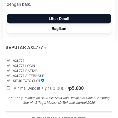
dengan baik.
Lihat Detail
Bagikan
Show More
SEPUTAR AXL777
Informasi
Included:
AXL777
Seputar
Included:
AXL777 LOGIN
AXL777
Included:
AXL777 DAFTAR
SELECTED
Included:
AXL777 ALTERNATIF
88
$
Included:
SITUS TOTO SLOT
Use, by
p100.000
p5.000
Minimal Deposit
R
R
you or
AXL777 $ Pembuatan Akun VIP Situs Toto Resmi Slot Gacor Gampang
one
Maxwin & Togel Macau 4D Terkenal Jackpot 2026
client, in
a single
end