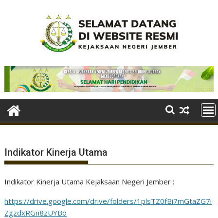
Skip
to
content
Indikator Kinerja Utama
Indikator Kinerja Utama Kejaksaan Negeri Jember :
https://drive.google.com/drive/folders/1plsTZ0fBi7mGtaZG7i
ZgzdxRGn8zUYBo