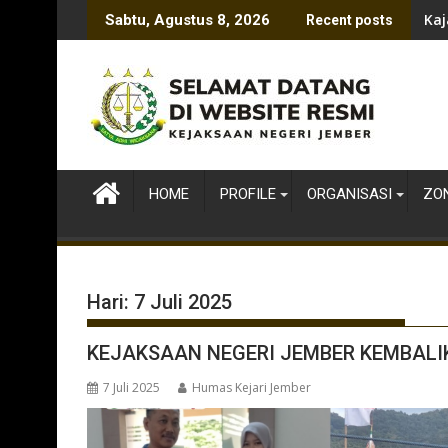
Skip
Kaj
Sabtu, Agustus 8, 2026
Recent posts
to
content
HOME
PROFILE
ORGANISASI
ZON
Hari:
7 Juli 2025
KEJAKSAAN NEGERI JEMBER KEMBALI
7 Juli 2025
Humas Kejari Jember