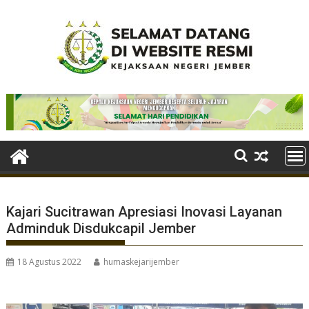
Skip
to
content
Kajari Sucitrawan Apresiasi Inovasi Layanan
Adminduk Disdukcapil Jember
18 Agustus 2022
humaskejarijember