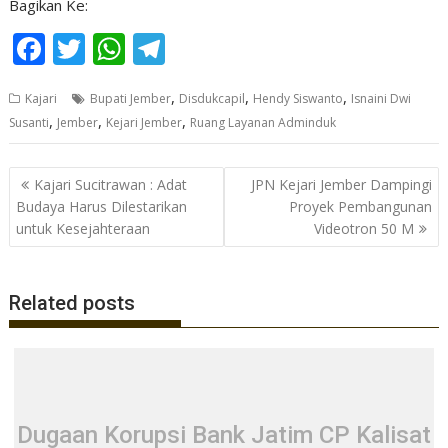
Bagikan Ke:
F
T
W
T
ac
w
h
el
,
,
,
Kajari
Bupati Jember
Disdukcapil
Hendy Siswanto
Isnaini Dwi
e
itt
at
e
,
,
,
Susanti
Jember
Kejari Jember
Ruang Layanan Adminduk
b
er
s
gr
o
A
a
Navigasi
Kajari Sucitrawan : Adat
JPN Kejari Jember Dampingi
o
p
m
pos
Budaya Harus Dilestarikan
Proyek Pembangunan
untuk Kesejahteraan
Videotron 50 M
k
p
Related posts
Dugaan Korupsi Bank Jatim CP Kalisat