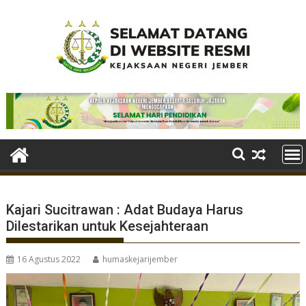
Skip
to
content
Kajari Sucitrawan : Adat Budaya Harus
Dilestarikan untuk Kesejahteraan
16 Agustus 2022
humaskejarijember