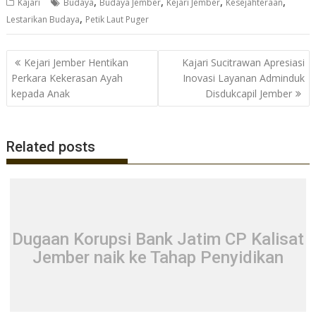
,
,
,
,
Kajari
Budaya
Budaya Jember
Kejari Jember
Kesejahteraan
e
itt
at
e
,
Lestarikan Budaya
Petik Laut Puger
b
er
s
gr
o
A
a
Navigasi
Kejari Jember Hentikan
Kajari Sucitrawan Apresiasi
o
p
m
pos
Perkara Kekerasan Ayah
Inovasi Layanan Adminduk
kepada Anak
Disdukcapil Jember
k
p
Related posts
Dugaan Korupsi Bank Jatim CP Kalisat
Jember naik ke Tahap Penyidikan