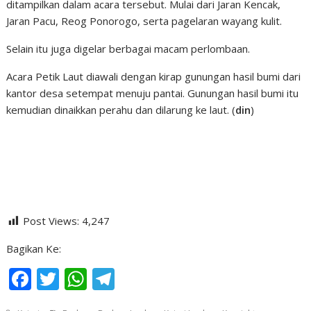
ditampilkan dalam acara tersebut. Mulai dari Jaran Kencak,
Jaran Pacu, Reog Ponorogo, serta pagelaran wayang kulit.
Selain itu juga digelar berbagai macam perlombaan.
Acara Petik Laut diawali dengan kirap gunungan hasil bumi dari
kantor desa setempat menuju pantai. Gunungan hasil bumi itu
kemudian dinaikkan perahu dan dilarung ke laut. (
din
)
Post Views:
4,247
Bagikan Ke:
F
T
W
T
ac
w
h
el