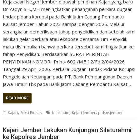
Kejaksaan Negeri Jember dibawah pimpinan Kajari yang baru
Dr Yadyn SH.,MH meningkatkan penanganan perkara dugaan
tindak pidana korupsi pada Bank Jatim Cabang Pembantu
Kalisat Jember Tahun 2023 sampai dengan 2025. Melalui
serangkaian pemeriksaan tahap penyelidikan dan setelah kami
lakukan gelar perkara atau ekspose bersama Tim Penyidik
maka disimpulkan bahwa perkara tersebut kami tingkatkan ke
tahap Penyidikan. Berdasarkan SURAT PERINTAH
PENYIDIKAN NOMOR : Print- 602 /M.5.12/Fd.2/04/2026
Tanggal 29 April 2026. Perkara Dugaan Tindak Pidana Korupsi
Pengelolaan Keuangan pada PT. Bank Pembangunan Daerah
Jawa Timur Tbk pada Bank Jatim Cabang Pembantu Kalisat…
READ MORE
,
,
,
Kajari
Seksi Pidsus
bankjatim
Kejari Jember
pidsusjember
Kajari Jember Lakukan Kunjungan Silaturahmi
ke Kapolres Jember