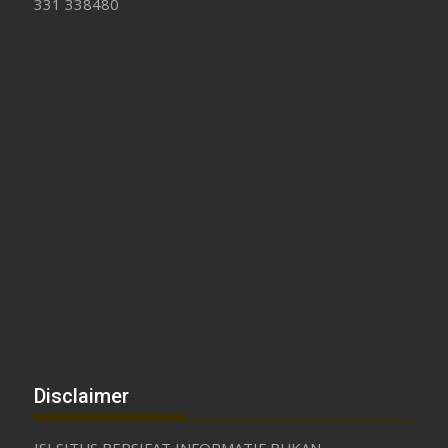
331 338480
Disclaimer
ISI SITUS BERSIFAT INFORMATIF BUKAN