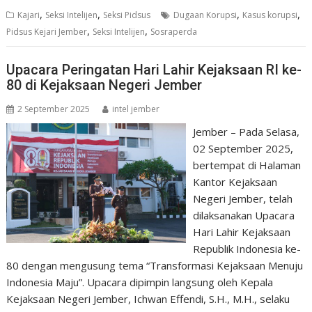
,
,
,
,
Kajari
Seksi Intelijen
Seksi Pidsus
Dugaan Korupsi
Kasus korupsi
,
,
Pidsus Kejari Jember
Seksi Intelijen
Sosraperda
Upacara Peringatan Hari Lahir Kejaksaan RI ke-
80 di Kejaksaan Negeri Jember
2 September 2025
intel jember
Jember – Pada Selasa,
02 September 2025,
bertempat di Halaman
Kantor Kejaksaan
Negeri Jember, telah
dilaksanakan Upacara
Hari Lahir Kejaksaan
Republik Indonesia ke-
80 dengan mengusung tema “Transformasi Kejaksaan Menuju
Indonesia Maju”. Upacara dipimpin langsung oleh Kepala
Kejaksaan Negeri Jember, Ichwan Effendi, S.H., M.H., selaku