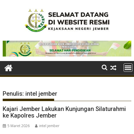
Skip
to
content
Penulis:
intel jember
Kajari Jember Lakukan Kunjungan Silaturahmi
ke Kapolres Jember
5 Maret 2026
intel jember