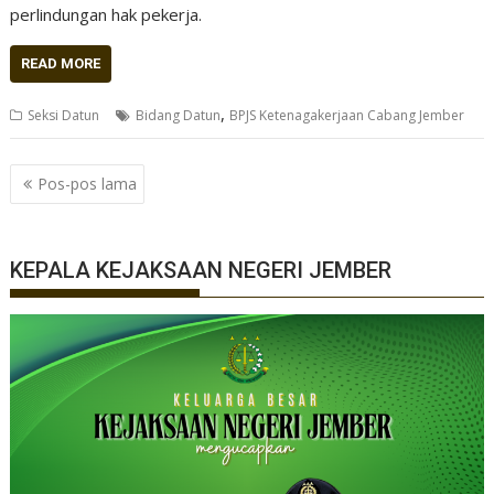
perlindungan hak pekerja.
READ MORE
,
Seksi Datun
Bidang Datun
BPJS Ketenagakerjaan Cabang Jember
Navigasi
Pos-pos lama
pos
KEPALA KEJAKSAAN NEGERI JEMBER