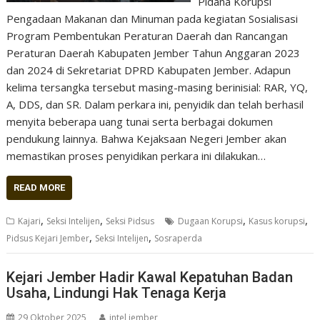
Pidana Korupsi
Pengadaan Makanan dan Minuman pada kegiatan Sosialisasi
Program Pembentukan Peraturan Daerah dan Rancangan
Peraturan Daerah Kabupaten Jember Tahun Anggaran 2023
dan 2024 di Sekretariat DPRD Kabupaten Jember. Adapun
kelima tersangka tersebut masing-masing berinisial: RAR, YQ,
A, DDS, dan SR. Dalam perkara ini, penyidik dan telah berhasil
menyita beberapa uang tunai serta berbagai dokumen
pendukung lainnya. Bahwa Kejaksaan Negeri Jember akan
memastikan proses penyidikan perkara ini dilakukan…
READ MORE
,
,
,
,
Kajari
Seksi Intelijen
Seksi Pidsus
Dugaan Korupsi
Kasus korupsi
,
,
Pidsus Kejari Jember
Seksi Intelijen
Sosraperda
Kejari Jember Hadir Kawal Kepatuhan Badan
Usaha, Lindungi Hak Tenaga Kerja
29 Oktober 2025
intel jember