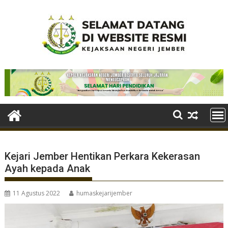
Skip
to
content
Kejari Jember Hentikan Perkara Kekerasan
Ayah kepada Anak
11 Agustus 2022
humaskejarijember