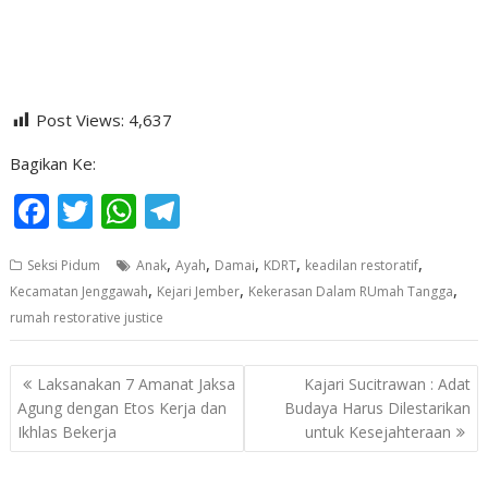
Post Views:
4,637
Bagikan Ke:
F
T
W
T
ac
w
h
el
,
,
,
,
,
Seksi Pidum
Anak
Ayah
Damai
KDRT
keadilan restoratif
e
itt
at
e
,
,
,
Kecamatan Jenggawah
Kejari Jember
Kekerasan Dalam RUmah Tangga
b
er
s
gr
rumah restorative justice
o
A
a
o
p
m
Navigasi
Laksanakan 7 Amanat Jaksa
Kajari Sucitrawan : Adat
pos
k
p
Agung dengan Etos Kerja dan
Budaya Harus Dilestarikan
Ikhlas Bekerja
untuk Kesejahteraan