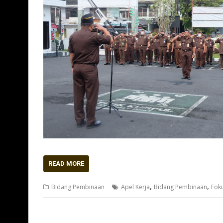
READ MORE
,
,
Bidang Pembinaan
Apel Kerja
Bidang Pembinaan
Foku