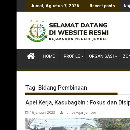
Skip
Ka
Jumat, Agustus 7, 2026
Recent posts
to
content
HOME
PROFILE
ORGANISASI
ZON
Tag:
Bidang Pembinaan
Apel Kerja, Kasubagbin : Fokus dan Disip
16 Januari 2023
humaskejarijember