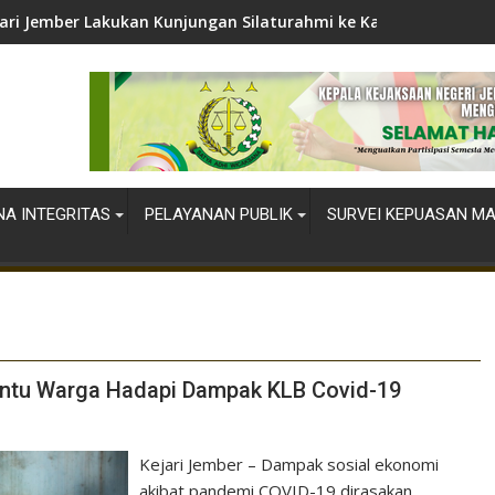
ari Jember Lakukan Kunjungan Silaturahmi ke Kapolres Jember
A INTEGRITAS
PELAYANAN PUBLIK
SURVEI KEPUASAN M
Bantu Warga Hadapi Dampak KLB Covid-19
Kejari Jember – Dampak sosial ekonomi
akibat pandemi COVID-19 dirasakan