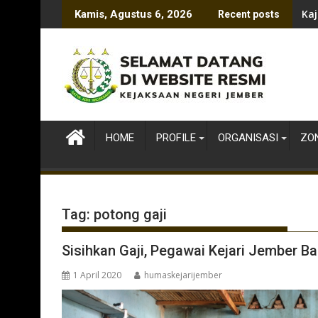
Skip
Kaj
Kamis, Agustus 6, 2026
Recent posts
to
content
HOME
PROFILE
ORGANISASI
ZON
Tag:
potong gaji
Sisihkan Gaji, Pegawai Kejari Jember 
1 April 2020
humaskejarijember