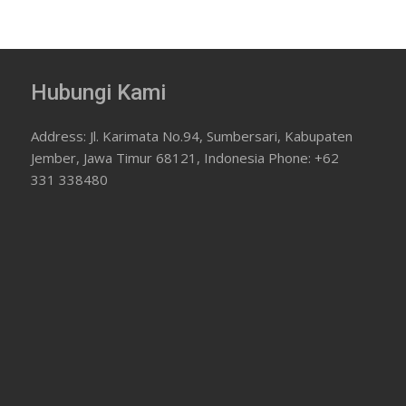
Hubungi Kami
Address: Jl. Karimata No.94, Sumbersari, Kabupaten
Jember, Jawa Timur 68121, Indonesia Phone: +62
331 338480