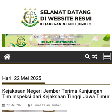
Skip
to
content
Hari:
22 Mei 2025
Kejaksaan Negeri Jember Terima Kunjungan
Tim Inspeksi dari Kejaksaan Tinggi Jawa Timur
22 Mei 2025
Humas Kejari Jember