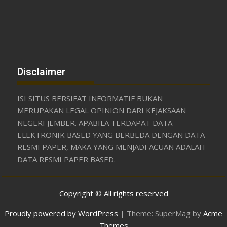
Disclaimer
ISI SITUS BERSIFAT INFORMATIF BUKAN
MERUPAKAN LEGAL OPINION DARI KEJAKSAAN
NEGERI JEMBER. APABILA TERDAPAT DATA
ELEKTRONIK BASED YANG BERBEDA DENGAN DATA
RESMI PAPER, MAKA YANG MENJADI ACUAN ADALAH
DATA RESMI PAPER BASED.
Copyright © All rights reserved
Proudly powered by WordPress
|
Theme: SuperMag by
Acme
Themes