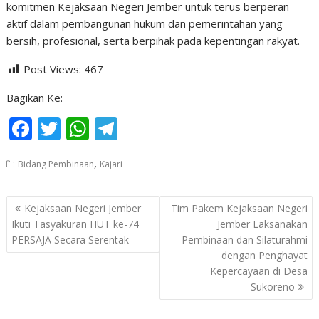
komitmen Kejaksaan Negeri Jember untuk terus berperan
aktif dalam pembangunan hukum dan pemerintahan yang
bersih, profesional, serta berpihak pada kepentingan rakyat.
Post Views:
467
Bagikan Ke:
F
T
W
T
ac
w
h
el
,
Bidang Pembinaan
Kajari
e
itt
at
e
b
er
s
gr
Navigasi
Kejaksaan Negeri Jember
Tim Pakem Kejaksaan Negeri
o
A
a
pos
Ikuti Tasyakuran HUT ke-74
Jember Laksanakan
o
p
m
PERSAJA Secara Serentak
Pembinaan dan Silaturahmi
dengan Penghayat
k
p
Kepercayaan di Desa
Sukoreno