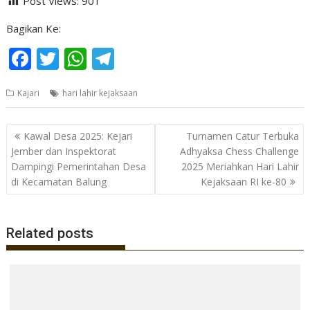
Post Views:
901
Bagikan Ke:
F
T
W
T
ac
w
h
el
Kajari
hari lahir kejaksaan
e
itt
at
e
b
er
s
gr
Navigasi
Kawal Desa 2025: Kejari
Turnamen Catur Terbuka
o
A
a
pos
Jember dan Inspektorat
Adhyaksa Chess Challenge
o
p
m
Dampingi Pemerintahan Desa
2025 Meriahkan Hari Lahir
di Kecamatan Balung
Kejaksaan RI ke-80
k
p
Related posts