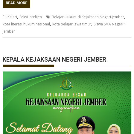
READ MORE
,
,
Kajari
Seksi Intelijen
Belajar Hukum di Kejaksaan Negeri Jember
,
,
kota literasi hukum nasional
kota pelajar jawa timur
Siswa SMA Negeri 1
Jember
KEPALA KEJAKSAAN NEGERI JEMBER