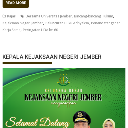
READ MORE
,
,
Kajari
Bersama Universitas Jember
Bincang-bincang Hukum
,
,
Kejaksaan Negeri Jember
Peluncuran Buku Adhyaksa
Penandatanganan
,
Kerja Sama
Peringatan HBA ke-60
KEPALA KEJAKSAAN NEGERI JEMBER