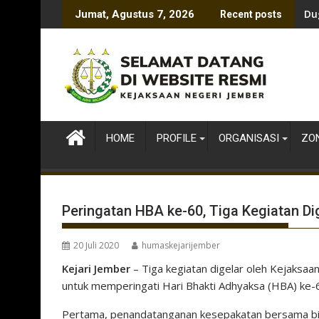
Skip
Du
Jumat, Agustus 7, 2026
Recent posts
to
content
HOME
PROFILE
ORGANISASI
ZON
Peringatan HBA ke-60, Tiga Kegiatan D
20 Juli 2020
humaskejarijember
Kejari Jember
– Tiga kegiatan digelar oleh Kejaksaa
untuk memperingati Hari Bhakti Adhyaksa (HBA) ke-
Pertama, penandatanganan kesepakatan bersama bid