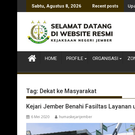
Skip
Upa
Sabtu, Agustus 8, 2026
Recent posts
to
content
HOME
PROFILE
ORGANISASI
ZON
Tag:
Dekat ke Masyarakat
Kejari Jember Benahi Fasiltas Layanan 
6 Mei 2020
humaskejarijember