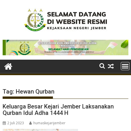
Skip
to
content
Tag:
Hewan Qurban
Keluarga Besar Kejari Jember Laksanakan
Qurban Idul Adha 1444 H
2 Juli 2023
humaskejarijember