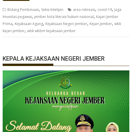
,
,
,
Bidang Pembinaan
Seksi Intelijen
area rekreasi
covid-19
Jaga
,
,
Imunitas pegawai
jember kota literasi hukum nasional
Kajari Jember
,
,
,
,
Prima
Kejaksaan Agung
Kejaksaan Negeri Jember
Kejari Jember
wbk
,
kejari jember
wbk wbbm kejaksaan jember
KEPALA KEJAKSAAN NEGERI JEMBER