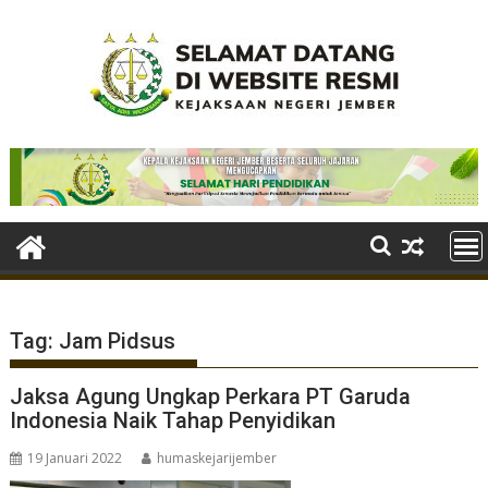
Skip
to
content
Tag:
Jam Pidsus
Jaksa Agung Ungkap Perkara PT Garuda
Indonesia Naik Tahap Penyidikan
19 Januari 2022
humaskejarijember