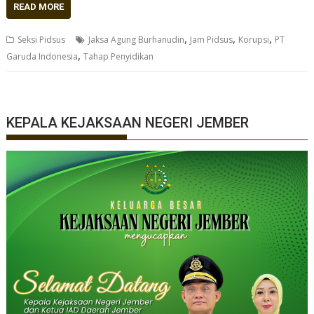
READ MORE
,
,
,
Seksi Pidsus
Jaksa Agung Burhanudin
Jam Pidsus
Korupsi
PT
,
Garuda Indonesia
Tahap Penyidikan
KEPALA KEJAKSAAN NEGERI JEMBER