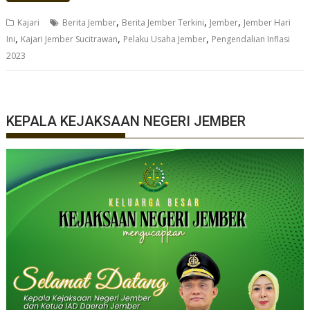
,
,
,
Kajari
Berita Jember
Berita Jember Terkini
Jember
Jember Hari
,
,
,
Ini
Kajari Jember Sucitrawan
Pelaku Usaha Jember
Pengendalian Inflasi
2023
KEPALA KEJAKSAAN NEGERI JEMBER