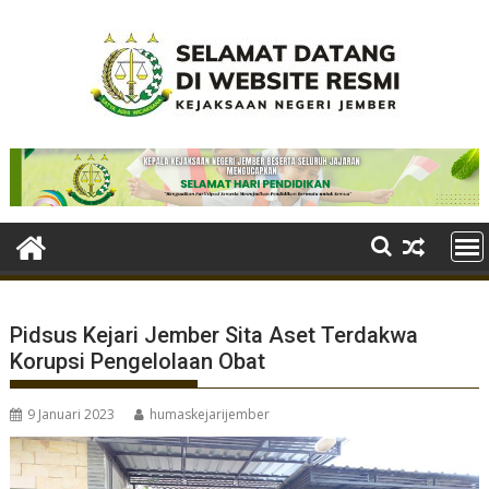
Skip
to
content
Pidsus Kejari Jember Sita Aset Terdakwa
Korupsi Pengelolaan Obat
9 Januari 2023
humaskejarijember