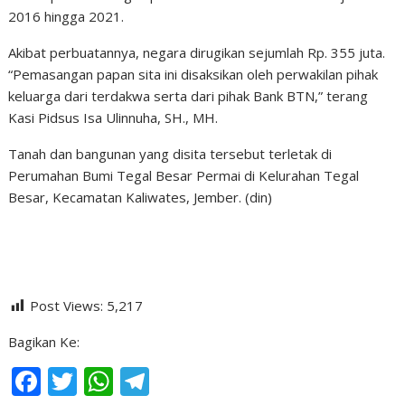
2016 hingga 2021.
Akibat perbuatannya, negara dirugikan sejumlah Rp. 355 juta.
“Pemasangan papan sita ini disaksikan oleh perwakilan pihak
keluarga dari terdakwa serta dari pihak Bank BTN,” terang
Kasi Pidsus Isa Ulinnuha, SH., MH.
Tanah dan bangunan yang disita tersebut terletak di
Perumahan Bumi Tegal Besar Permai di Kelurahan Tegal
Besar, Kecamatan Kaliwates, Jember. (din)
Post Views:
5,217
Bagikan Ke:
F
T
W
T