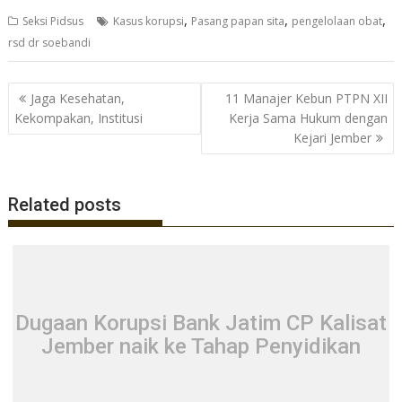
ac
w
h
el
,
,
,
Seksi Pidsus
Kasus korupsi
Pasang papan sita
pengelolaan obat
e
itt
at
e
rsd dr soebandi
b
er
s
gr
o
A
a
Navigasi
Jaga Kesehatan,
11 Manajer Kebun PTPN XII
o
p
m
pos
Kekompakan, Institusi
Kerja Sama Hukum dengan
Kejari Jember
k
p
Related posts
Dugaan Korupsi Bank Jatim CP Kalisat
Jember naik ke Tahap Penyidikan