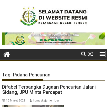
Skip
to
content
Tag:
Pidana Pencurian
Difabel Tersangka Dugaan Pencurian Jalani
Sidang, JPU Minta Percepat
15 Maret 2023
humaskejarijember