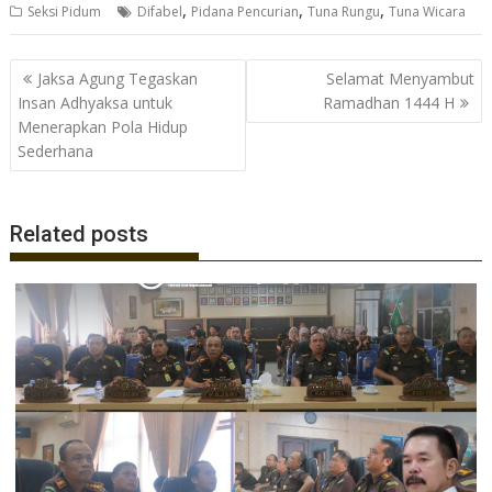
,
,
,
Seksi Pidum
Difabel
Pidana Pencurian
Tuna Rungu
Tuna Wicara
e
itt
at
e
b
er
s
gr
Navigasi
Jaksa Agung Tegaskan
Selamat Menyambut
o
A
a
pos
Insan Adhyaksa untuk
Ramadhan 1444 H
o
p
m
Menerapkan Pola Hidup
Sederhana
k
p
Related posts