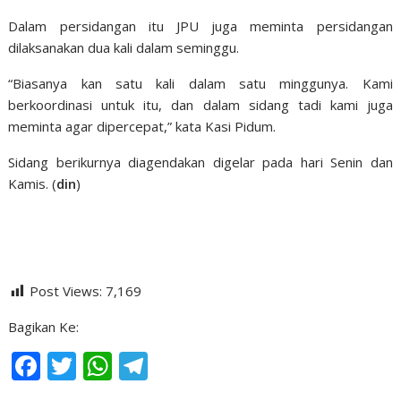
Dalam persidangan itu JPU juga meminta persidangan
dilaksanakan dua kali dalam seminggu.
“Biasanya kan satu kali dalam satu minggunya. Kami
berkoordinasi untuk itu, dan dalam sidang tadi kami juga
meminta agar dipercepat,” kata Kasi Pidum.
Sidang berikurnya diagendakan digelar pada hari Senin dan
Kamis. (
din
)
Post Views:
7,169
Bagikan Ke:
F
T
W
T
ac
w
h
el