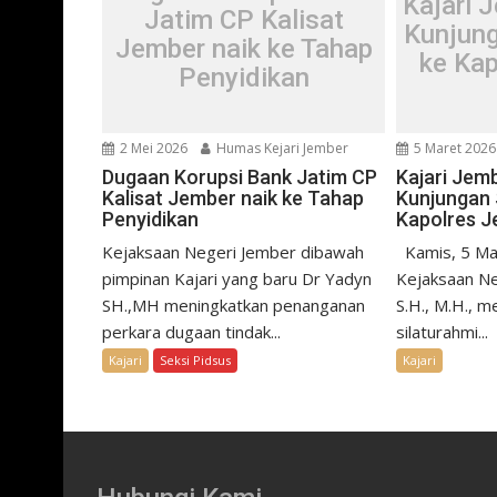
Kajari 
Jatim CP Kalisat
Kunjung
Jember naik ke Tahap
ke Ka
Penyidikan
2 Mei 2026
Humas Kejari Jember
5 Maret 2026
Dugaan Korupsi Bank Jatim CP
Kajari Jem
Kalisat Jember naik ke Tahap
Kunjungan 
Penyidikan
Kapolres 
Kejaksaan Negeri Jember dibawah
Kamis, 5 Ma
pimpinan Kajari yang baru Dr Yadyn
Kejaksaan Ne
SH.,MH meningkatkan penanganan
S.H., M.H., m
perkara dugaan tindak...
silaturahmi...
Kajari
Seksi Pidsus
Kajari