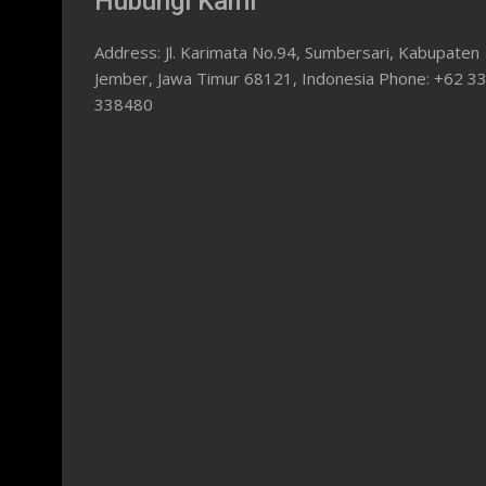
Hubungi Kami
Address: Jl. Karimata No.94, Sumbersari, Kabupaten
Jember, Jawa Timur 68121, Indonesia Phone: +62 3
338480