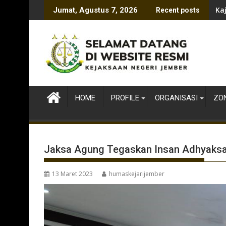
Skip
Ka
Jumat, Agustus 7, 2026
Recent posts
to
content
HOME
PROFILE
ORGANISASI
ZON
Jaksa Agung Tegaskan Insan Adhyaksa
13 Maret 2023
humaskejarijember