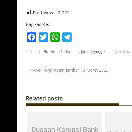
Post Views:
2,722
Bagikan Ke:
F
T
W
T
ac
w
h
el
,
,
Kajari
Hidup Sederhana
Jaksa Agung
Kunjungan Kerja
e
itt
at
e
b
er
s
gr
Navigasi
Apel Kerja Kejari Jember 13 Maret 2023
o
A
a
pos
o
p
m
k
p
Related posts
Dugaan Korupsi Bank