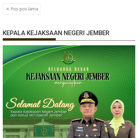
Navigasi
Pos-pos lama
pos
KEPALA KEJAKSAAN NEGERI JEMBER