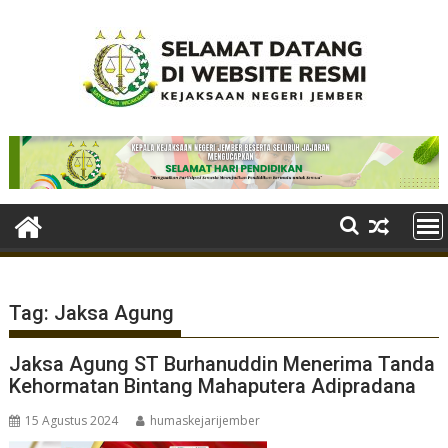
Skip
to
content
Tag:
Jaksa Agung
Jaksa Agung ST Burhanuddin Menerima Tanda
Kehormatan Bintang Mahaputera Adipradana
15 Agustus 2024
humaskejarijember