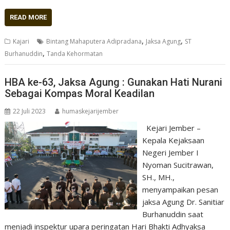
READ MORE
,
,
Kajari
Bintang Mahaputera Adipradana
Jaksa Agung
ST
,
Burhanuddin
Tanda Kehormatan
HBA ke-63, Jaksa Agung : Gunakan Hati Nurani
Sebagai Kompas Moral Keadilan
22 Juli 2023
humaskejarijember
Kejari Jember –
Kepala Kejaksaan
Negeri Jember I
Nyoman Sucitrawan,
SH., MH.,
menyampaikan pesan
jaksa Agung Dr. Sanitiar
Burhanuddin saat
menjadi inspektur upara peringatan Hari Bhakti Adhyaksa