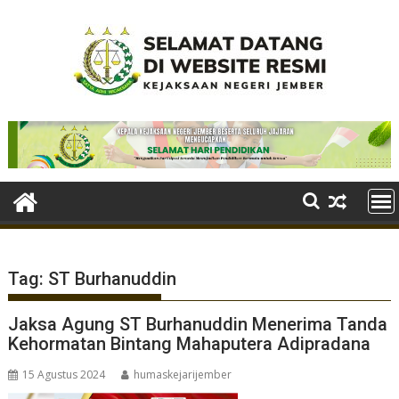
Skip
to
content
Tag:
ST Burhanuddin
Jaksa Agung ST Burhanuddin Menerima Tanda
Kehormatan Bintang Mahaputera Adipradana
15 Agustus 2024
humaskejarijember