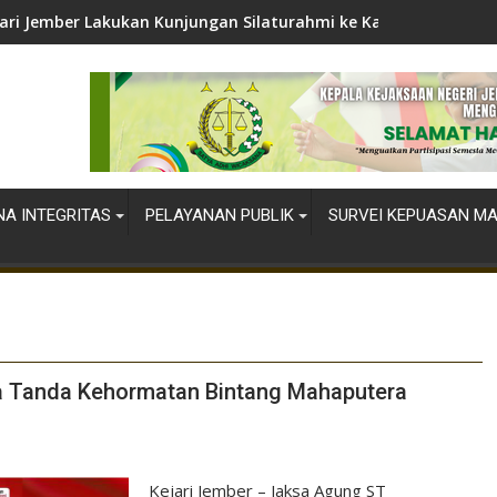
ari Jember Lakukan Kunjungan Silaturahmi ke Kapolres Jember
A INTEGRITAS
PELAYANAN PUBLIK
SURVEI KEPUASAN M
 Tanda Kehormatan Bintang Mahaputera
Kejari Jember – Jaksa Agung ST