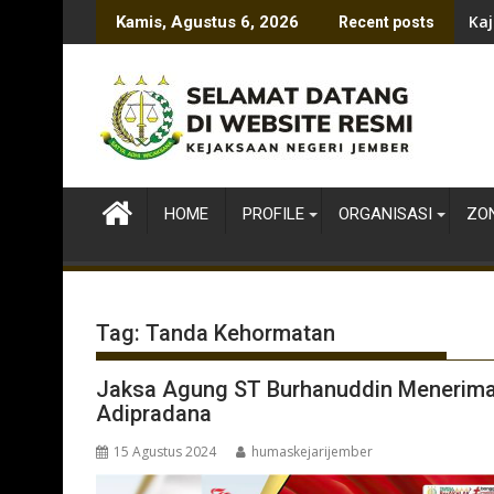
Skip
Kaj
Kamis, Agustus 6, 2026
Recent posts
to
content
HOME
PROFILE
ORGANISASI
ZON
Tag:
Tanda Kehormatan
Jaksa Agung ST Burhanuddin Menerima
Adipradana
15 Agustus 2024
humaskejarijember