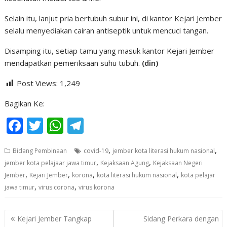
Selain itu, lanjut pria bertubuh subur ini, di kantor Kejari Jember
selalu menyediakan cairan antiseptik untuk mencuci tangan.
Disamping itu, setiap tamu yang masuk kantor Kejari Jember
mendapatkan pemeriksaan suhu tubuh.
(din)
Post Views:
1,249
Bagikan Ke:
F
T
W
T
ac
w
h
el
,
,
Bidang Pembinaan
covid-19
jember kota literasi hukum nasional
e
itt
at
e
,
,
jember kota pelajaar jawa timur
Kejaksaan Agung
Kejaksaan Negeri
b
er
s
gr
,
,
,
,
Jember
Kejari Jember
korona
kota literasi hukum nasional
kota pelajar
o
A
a
,
,
jawa timur
virus corona
virus korona
o
p
m
Navigasi
k
p
Kejari Jember Tangkap
Sidang Perkara dengan