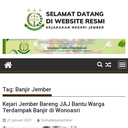
Skip
to
content
Tag:
Banjir Jember
Kejari Jember Bareng JAJ Bantu Warga
Terdampak Banjir di Wonoasri
21 Januari 2021
humaskejarijember