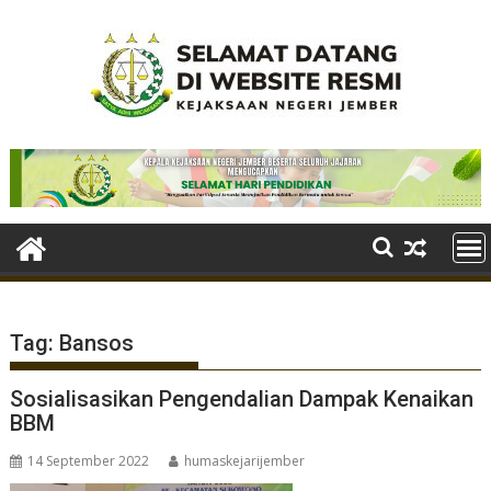
Skip
to
content
Tag:
Bansos
Sosialisasikan Pengendalian Dampak Kenaikan
BBM
14 September 2022
humaskejarijember