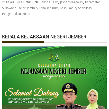
,
,
,
,
Kajari
Seksi Datun
Bansos
BBM
Jaksa Mengawasi
Kecamatan
,
,
,
,
Sukowono
Kejari Jember
Kenaikan BBM
Seksi Datun
Sosialisasi
Pengendalian Inflasi
KEPALA KEJAKSAAN NEGERI JEMBER