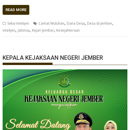
READ MORE
,
,
,
Seksi Intelijen
Camat Wuluhan
Dana Desa
Desa di Jember
,
,
,
intelijen
Jabinsa
Kejari Jember
Kesejahteraan
KEPALA KEJAKSAAN NEGERI JEMBER