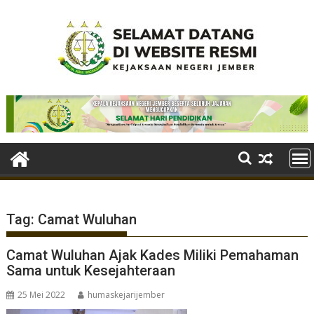
Skip
to
content
Tag:
Camat Wuluhan
Camat Wuluhan Ajak Kades Miliki Pemahaman
Sama untuk Kesejahteraan
25 Mei 2022
humaskejarijember