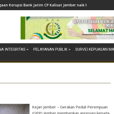
aan Korupsi Bank Jatim CP Kalisat Jember naik ke Tahap Penyi
A INTEGRITAS
PELAYANAN PUBLIK
SURVEI KEPUASAN M
Kejari Jember – Gerakan Peduli Perempuan
(GPP) Jember memberikan apresiasi kepada