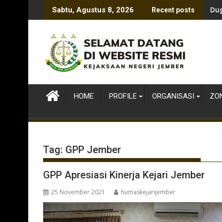
Skip
Dug
Sabtu, Agustus 8, 2026
Recent posts
to
content
HOME
PROFILE
ORGANISASI
ZON
Tag:
GPP Jember
GPP Apresiasi Kinerja Kejari Jember
25 November 2021
humaskejarijember