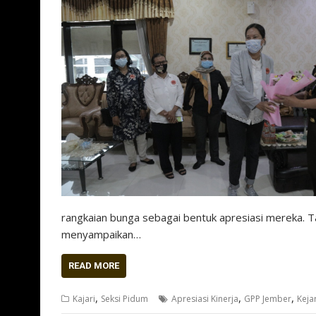
rangkaian bunga sebagai bentuk apresiasi mereka. T
menyampaikan…
READ MORE
,
,
,
Kajari
Seksi Pidum
Apresiasi Kinerja
GPP Jember
Keja