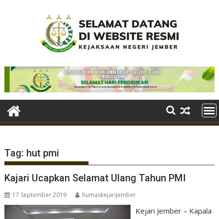
Skip
to
content
Tag:
hut pmi
Kajari Ucapkan Selamat Ulang Tahun PMI
17 September 2019
humaskejarijember
Kejari Jember – Kapala