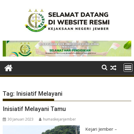
Skip
to
content
Tag:
Inisiatif Melayani
Inisiatif Melayani Tamu
30 Januari 2023
humaskejarijember
Kejari Jember –