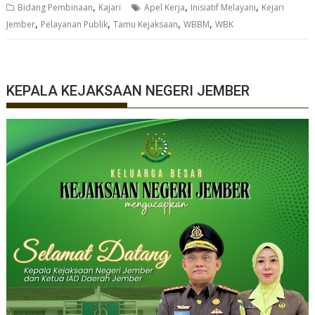
,
,
,
Bidang Pembinaan
Kajari
Apel Kerja
Inisiatif Melayani
Kejari
,
,
,
,
Jember
Pelayanan Publik
Tamu Kejaksaan
WBBM
WBK
KEPALA KEJAKSAAN NEGERI JEMBER