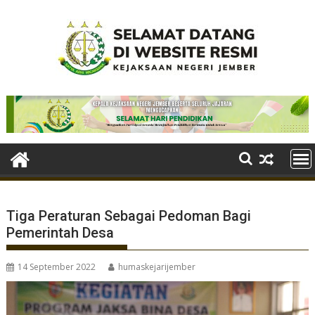
Skip
to
content
Tiga Peraturan Sebagai Pedoman Bagi
Pemerintah Desa
14 September 2022
humaskejarijember