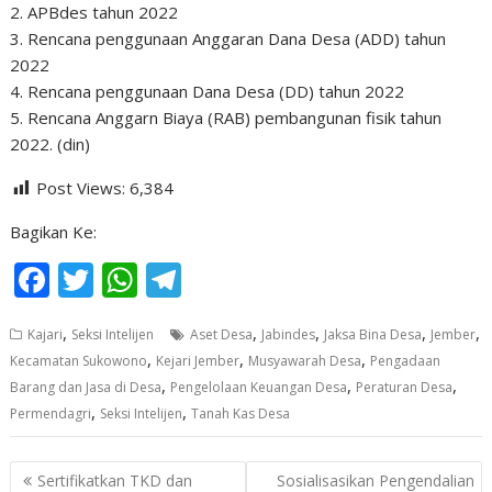
2. APBdes tahun 2022
3. Rencana penggunaan Anggaran Dana Desa (ADD) tahun
2022
4. Rencana penggunaan Dana Desa (DD) tahun 2022
5. Rencana Anggarn Biaya (RAB) pembangunan fisik tahun
2022. (din)
Post Views:
6,384
Bagikan Ke:
F
T
W
T
ac
w
h
el
,
,
,
,
,
Kajari
Seksi Intelijen
Aset Desa
Jabindes
Jaksa Bina Desa
Jember
e
itt
at
e
,
,
,
Kecamatan Sukowono
Kejari Jember
Musyawarah Desa
Pengadaan
b
er
s
gr
,
,
,
Barang dan Jasa di Desa
Pengelolaan Keuangan Desa
Peraturan Desa
o
A
a
,
,
Permendagri
Seksi Intelijen
Tanah Kas Desa
o
p
m
Navigasi
k
p
Sertifikatkan TKD dan
Sosialisasikan Pengendalian