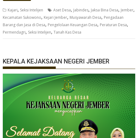
,
,
,
,
,
Kajari
Seksi Intelijen
Aset Desa
Jabindes
Jaksa Bina Desa
Jember
,
,
,
Kecamatan Sukowono
Kejari Jember
Musyawarah Desa
Pengadaan
,
,
,
Barang dan Jasa di Desa
Pengelolaan Keuangan Desa
Peraturan Desa
,
,
Permendagri
Seksi Intelijen
Tanah Kas Desa
KEPALA KEJAKSAAN NEGERI JEMBER