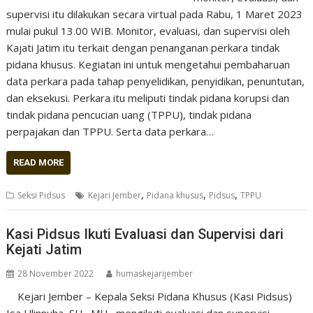
supervisi itu dilakukan secara virtual pada Rabu, 1 Maret 2023
mulai pukul 13.00 WIB. Monitor, evaluasi, dan supervisi oleh
Kajati Jatim itu terkait dengan penanganan perkara tindak
pidana khusus. Kegiatan ini untuk mengetahui pembaharuan
data perkara pada tahap penyelidikan, penyidikan, penuntutan,
dan eksekusi. Perkara itu meliputi tindak pidana korupsi dan
tindak pidana pencucian uang (TPPU), tindak pidana
perpajakan dan TPPU. Serta data perkara…
READ MORE
,
,
,
Seksi Pidsus
Kejari Jember
Pidana khusus
Pidsus
TPPU
Kasi Pidsus Ikuti Evaluasi dan Supervisi dari
Kejati Jatim
28 November 2022
humaskejarijember
Kejari Jember – Kepala Seksi Pidana Khusus (Kasi Pidsus)
Isa Ulinnuha, SH., MH., mengikuti evaluasi dan supervisi