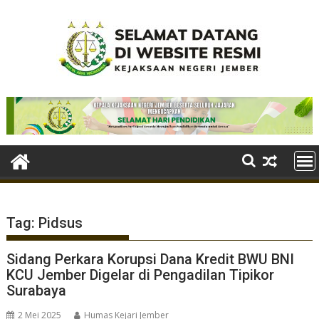
Skip
to
content
Tag:
Pidsus
Sidang Perkara Korupsi Dana Kredit BWU BNI
KCU Jember Digelar di Pengadilan Tipikor
Surabaya
2 Mei 2025
Humas Kejari Jember