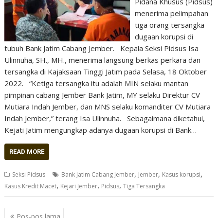
Pidana Khusus (Pidsus)
menerima pelimpahan
tiga orang tersangka
dugaan korupsi di
tubuh Bank Jatim Cabang Jember. Kepala Seksi Pidsus Isa
Ulinnuha, SH., MH., menerima langsung berkas perkara dan
tersangka di Kajaksaan Tinggi Jatim pada Selasa, 18 Oktober
2022. “Ketiga tersangka itu adalah MIN selaku mantan
pimpinan cabang Jember Bank Jatim, MY selaku Direktur CV
Mutiara Indah Jember, dan MNS selaku komanditer CV Mutiara
Indah Jember,” terang Isa Ulinnuha. Sebagaimana diketahui,
Kejati Jatim mengungkap adanya dugaan korupsi di Bank…
READ MORE
,
,
,
Seksi Pidsus
Bank Jatim Cabang Jember
Jember
Kasus korupsi
,
,
,
Kasus Kredit Macet
Kejari Jember
Pidsus
Tiga Tersangka
Navigasi
Pos-pos lama