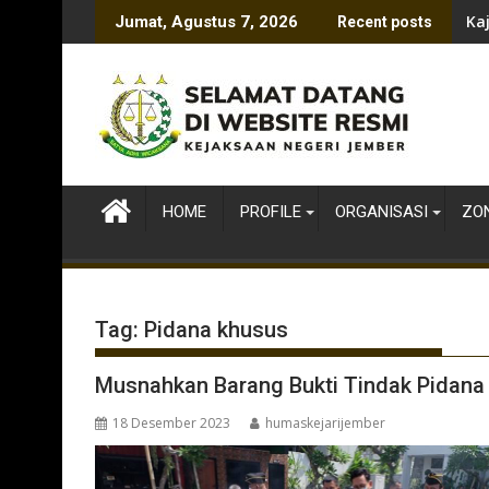
Skip
Ka
Jumat, Agustus 7, 2026
Recent posts
to
content
HOME
PROFILE
ORGANISASI
ZON
Tag:
Pidana khusus
Musnahkan Barang Bukti Tindak Pidan
18 Desember 2023
humaskejarijember