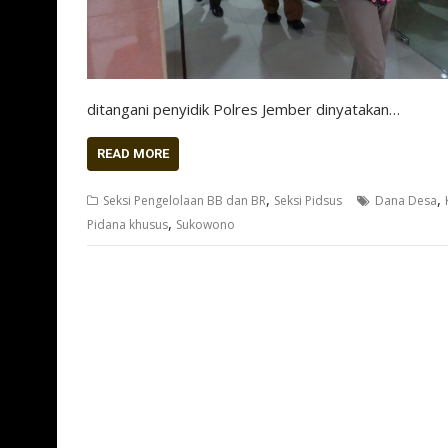
ditangani penyidik Polres Jember dinyatakan…
READ MORE
,
,
Seksi Pengelolaan BB dan BR
Seksi Pidsus
Dana Desa
,
Pidana khusus
Sukowono