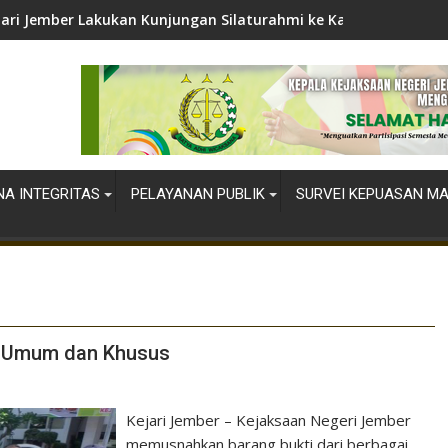
jari Jember Lakukan Kunjungan Silaturahmi ke Kapolres Jember
A INTEGRITAS
PELAYANAN PUBLIK
SURVEI KEPUASAN M
a Umum dan Khusus
Kejari Jember – Kejaksaan Negeri Jember
memusnahkan barang bukti dari berbagai