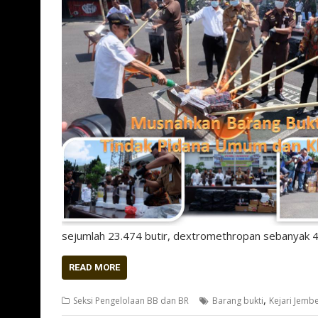
sejumlah 23.474 butir, dextromethropan sebanyak 4
READ MORE
,
Seksi Pengelolaan BB dan BR
Barang bukti
Kejari Jemb