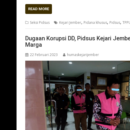
READ MORE
,
,
,
Seksi Pidsus
Kejari Jember
Pidana khusus
Pidsus
TPP
Dugaan Korupsi DD, Pidsus Kejari Jem
Marga
22 Februari 2023
humaskejarijember