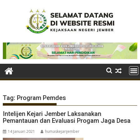
Skip
to
content
Tag:
Program Pemdes
Intelijen Kejari Jember Laksanakan
Pemantauan dan Evaluasi Progam Jaga Desa
14 Januari 2021
humaskejarijember