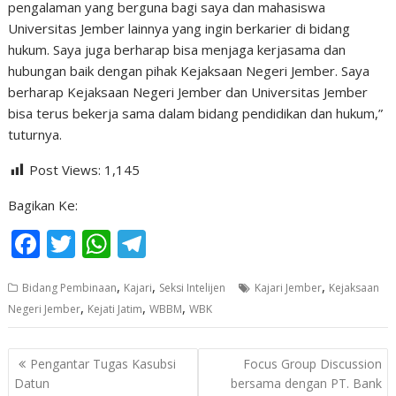
pengalaman yang berguna bagi saya dan mahasiswa
Universitas Jember lainnya yang ingin berkarier di bidang
hukum. Saya juga berharap bisa menjaga kerjasama dan
hubungan baik dengan pihak Kejaksaan Negeri Jember. Saya
berharap Kejaksaan Negeri Jember dan Universitas Jember
bisa terus bekerja sama dalam bidang pendidikan dan hukum,”
tuturnya.
Post Views:
1,145
Bagikan Ke:
F
T
W
T
ac
w
h
el
,
,
,
Bidang Pembinaan
Kajari
Seksi Intelijen
Kajari Jember
Kejaksaan
e
itt
at
e
,
,
,
Negeri Jember
Kejati Jatim
WBBM
WBK
b
er
s
gr
o
A
a
Navigasi
Pengantar Tugas Kasubsi
Focus Group Discussion
o
p
m
pos
Datun
bersama dengan PT. Bank