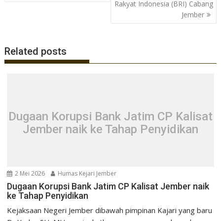
Rakyat Indonesia (BRI) Cabang
k
p
Jember
Related posts
Dugaan Korupsi Bank Jatim CP Kalisat
Jember naik ke Tahap Penyidikan
2 Mei 2026
Humas Kejari Jember
Dugaan Korupsi Bank Jatim CP Kalisat Jember naik
ke Tahap Penyidikan
Kejaksaan Negeri Jember dibawah pimpinan Kajari yang baru