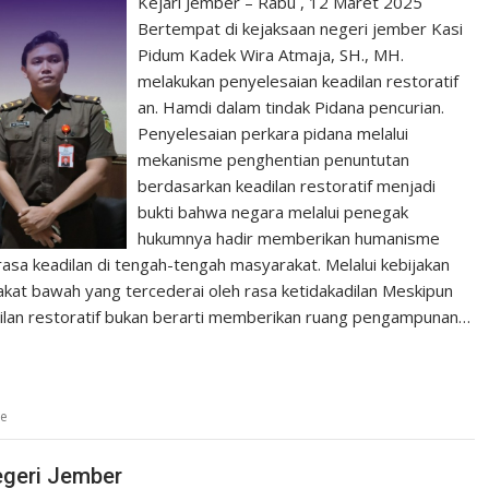
Kejari Jember – Rabu , 12 Maret 2025
Bertempat di kejaksaan negeri jember Kasi
Pidum Kadek Wira Atmaja, SH., MH.
melakukan penyelesaian keadilan restoratif
an. Hamdi dalam tindak Pidana pencurian.
Penyelesaian perkara pidana melalui
mekanisme penghentian penuntutan
berdasarkan keadilan restoratif menjadi
bukti bahwa negara melalui penegak
hukumnya hadir memberikan humanisme
sa keadilan di tengah-tengah masyarakat. Melalui kebijakan
rakat bawah yang tercederai oleh rasa ketidakadilan Meskipun
dilan restoratif bukan berarti memberikan ruang pengampunan…
ce
egeri Jember