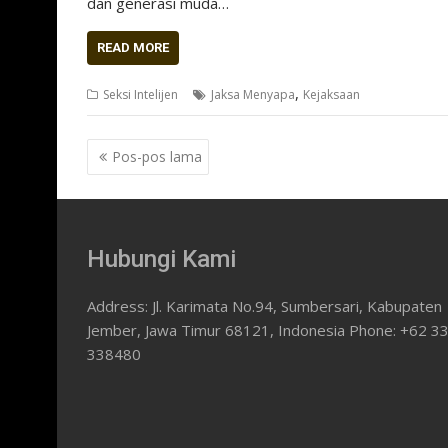
dan generasi muda…
READ MORE
,
Seksi Intelijen
Jaksa Menyapa
Kejaksaan
Navigasi
Pos-pos lama
pos
Hubungi Kami
Address: Jl. Karimata No.94, Sumbersari, Kabupaten
Jember, Jawa Timur 68121, Indonesia Phone: +62 3
338480