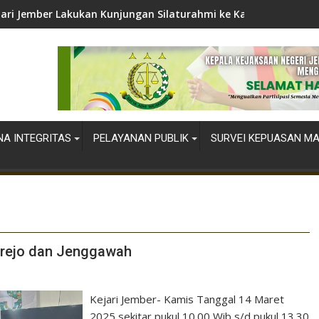
jari Jember Lakukan Kunjungan Silaturahmi ke Kapolres Jember
A INTEGRITAS
PELAYANAN PUBLIK
SURVEI KEPUASAN M
rejo dan Jenggawah
Kejari Jember- Kamis Tanggal 14 Maret
2025 sekitar pukul 10.00 Wib s/d pukul 13.30