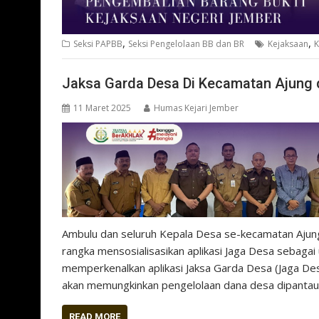
,
,
Seksi PAPBB
Seksi Pengelolaan BB dan BR
Kejaksaan
K
Jaksa Garda Desa Di Kecamatan Ajung
11 Maret 2025
Humas Kejari Jember
Ambulu dan seluruh Kepala Desa se-kecamatan Ajung
rangka mensosialisasikan aplikasi Jaga Desa sebag
memperkenalkan aplikasi Jaksa Garda Desa (Jaga Desa
akan memungkinkan pengelolaan dana desa dipanta
READ MORE