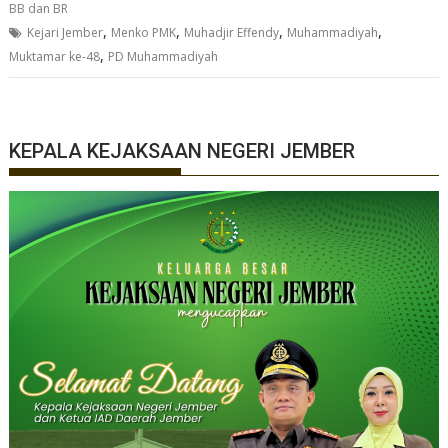
BB dan BR
,
,
,
,
Kejari Jember
Menko PMK
Muhadjir Effendy
Muhammadiyah
,
Muktamar ke-48
PD Muhammadiyah
KEPALA KEJAKSAAN NEGERI JEMBER