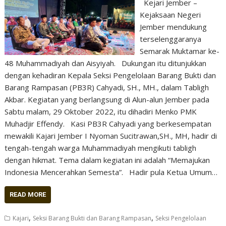
Kejari Jember –
Kejaksaan Negeri
Jember mendukung
terselenggaranya
Semarak Muktamar ke-
48 Muhammadiyah dan Aisyiyah. Dukungan itu ditunjukkan
dengan kehadiran Kepala Seksi Pengelolaan Barang Bukti dan
Barang Rampasan (PB3R) Cahyadi, SH., MH., dalam Tabligh
Akbar. Kegiatan yang berlangsung di Alun-alun Jember pada
Sabtu malam, 29 Oktober 2022, itu dihadiri Menko PMK
Muhadjir Effendy. Kasi PB3R Cahyadi yang berkesempatan
mewakili Kajari Jember I Nyoman Sucitrawan,SH., MH, hadir di
tengah-tengah warga Muhammadiyah mengikuti tabligh
dengan hikmat. Tema dalam kegiatan ini adalah “Memajukan
Indonesia Mencerahkan Semesta”. Hadir pula Ketua Umum…
READ MORE
,
,
Kajari
Seksi Barang Bukti dan Barang Rampasan
Seksi Pengelolaan