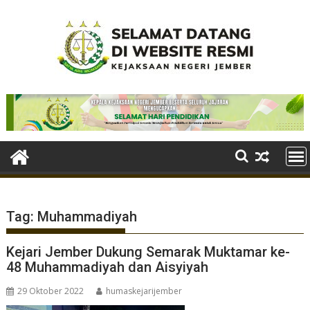
Skip
to
content
Tag:
Muhammadiyah
Kejari Jember Dukung Semarak Muktamar ke-
48 Muhammadiyah dan Aisyiyah
29 Oktober 2022
humaskejarijember