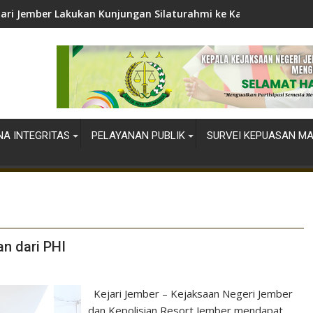
jari Jember Lakukan Kunjungan Silaturahmi ke Kapolres Jember
A INTEGRITAS
PELAYANAN PUBLIK
SURVEI KEPUASAN M
n dari PHI
Kejari Jember – Kejaksaan Negeri Jember
dan Kepolisian Resort Jember mendapat