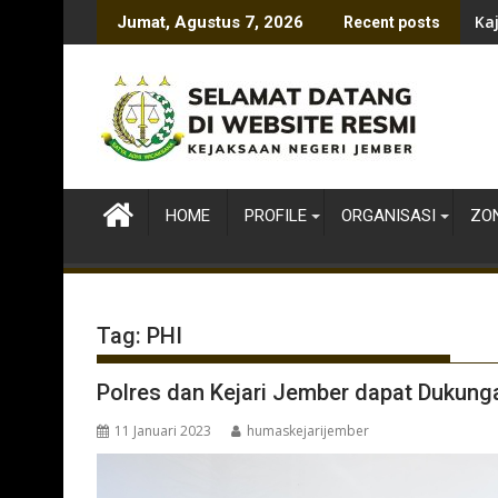
Skip
Ka
Jumat, Agustus 7, 2026
Recent posts
to
content
HOME
PROFILE
ORGANISASI
ZON
Tag:
PHI
Polres dan Kejari Jember dapat Dukunga
11 Januari 2023
humaskejarijember