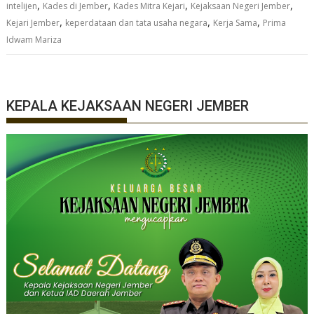
,
,
,
,
intelijen
Kades di Jember
Kades Mitra Kejari
Kejaksaan Negeri Jember
,
,
,
Kejari Jember
keperdataan dan tata usaha negara
Kerja Sama
Prima
Idwam Mariza
KEPALA KEJAKSAAN NEGERI JEMBER