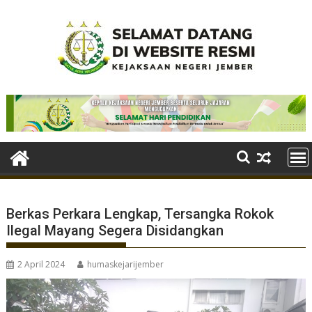
Skip
to
content
Berkas Perkara Lengkap, Tersangka Rokok
Ilegal Mayang Segera Disidangkan
2 April 2024
humaskejarijember