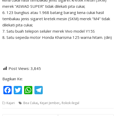
merek “ASWAD SUPER” tidak dilekati pita cukai;
6. 123 bungkus atau 1.968 batang barang kena cukai hasil
tembakau jenis sigaret kretek mesin (SKM) merek “M4” tidak
dilekati pita cukai;
7. Satu buah telepon seluler merek Vivo model Y15S
8. Satu sepeda motor Honda Kharisma 125 warna hitam. (din)
Post Views:
3,845
Bagikan Ke:
F
T
W
T
ac
w
h
el
,
,
Kajari
Bea Cukai
Kejari Jember
Rokok ilegal
e
itt
at
e
b
er
s
gr