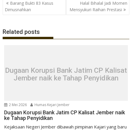
Navigasi
Barang Bukti 83 Kasus
Halal Bihalal Jadi Momen
o
A
a
pos
Dimusnahkan
Mensyukuri Raihan Prestasi
o
p
m
k
p
Related posts
Dugaan Korupsi Bank Jatim CP Kalisat
Jember naik ke Tahap Penyidikan
2 Mei 2026
Humas Kejari Jember
Dugaan Korupsi Bank Jatim CP Kalisat Jember naik
ke Tahap Penyidikan
Kejaksaan Negeri Jember dibawah pimpinan Kajari yang baru