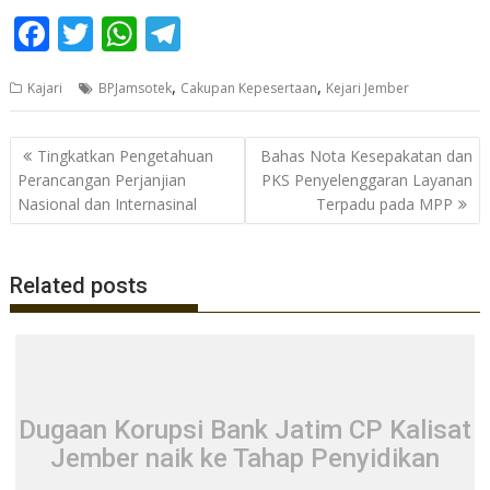
F
T
W
T
ac
w
h
el
,
,
Kajari
BPJamsotek
Cakupan Kepesertaan
Kejari Jember
e
itt
at
e
b
er
s
gr
Navigasi
Tingkatkan Pengetahuan
Bahas Nota Kesepakatan dan
o
A
a
pos
Perancangan Perjanjian
PKS Penyelenggaran Layanan
o
p
m
Nasional dan Internasinal
Terpadu pada MPP
k
p
Related posts
Dugaan Korupsi Bank Jatim CP Kalisat
Jember naik ke Tahap Penyidikan