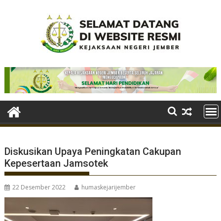
Skip
to
content
Diskusikan Upaya Peningkatan Cakupan
Kepesertaan Jamsotek
22 Desember 2022
humaskejarijember