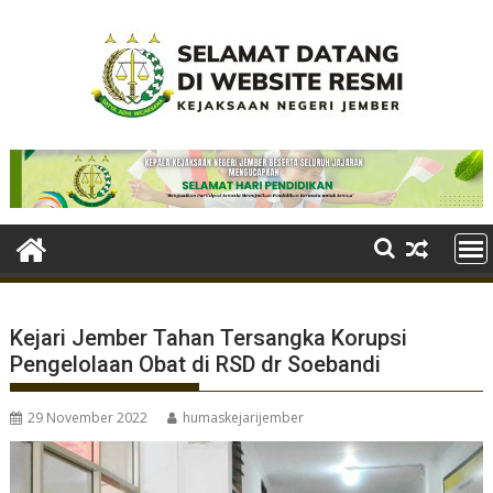
Skip
to
content
Kejari Jember Tahan Tersangka Korupsi
Pengelolaan Obat di RSD dr Soebandi
29 November 2022
humaskejarijember