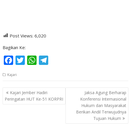
Post Views:
6,020
Bagikan Ke:
F
T
W
T
ac
w
h
el
Kajari
e
itt
at
e
b
er
s
gr
Navigasi
Kajari Jember Hadiri
Jaksa Agung Berharap
o
A
a
pos
Peringatan HUT Ke-51 KORPRI
Konferensi Internasional
o
p
m
Hukum dan Masyarakat
Berikan Andil Terwujudnya
k
p
Tujuan Hukum