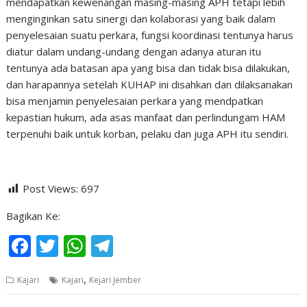
mendapatkan kewenangan masing-masing APH tetapi lebih
menginginkan satu sinergi dan kolaborasi yang baik dalam
penyelesaian suatu perkara, fungsi koordinasi tentunya harus
diatur dalam undang-undang dengan adanya aturan itu
tentunya ada batasan apa yang bisa dan tidak bisa dilakukan,
dan harapannya setelah KUHAP ini disahkan dan dilaksanakan
bisa menjamin penyelesaian perkara yang mendpatkan
kepastian hukum, ada asas manfaat dan perlindungam HAM
terpenuhi baik untuk korban, pelaku dan juga APH itu sendiri.
Post Views:
697
Bagikan Ke:
F
T
W
T
ac
w
h
el
,
Kajari
Kajari
Kejari Jember
e
itt
at
e