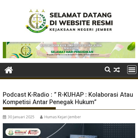
Skip
to
content
Podcast K-Radio : ” R-KUHAP : Kolaborasi Atau
Kompetisi Antar Penegak Hukum”
30 Januari 2025
Humas Kejari Jember