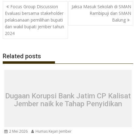
b
er
s
gr
Navigasi
Focus Group Discussion
Jaksa Masuk Sekolah di SMAN
o
A
a
pos
Evaluasi bersama stakeholder
Rambipuji dan SMAN
o
p
m
pelaksanaan pemilihan bupati
Balung
dan wakil bupati jember tahun
k
p
2024
Related posts
Dugaan Korupsi Bank Jatim CP Kalisat
Jember naik ke Tahap Penyidikan
2 Mei 2026
Humas Kejari Jember